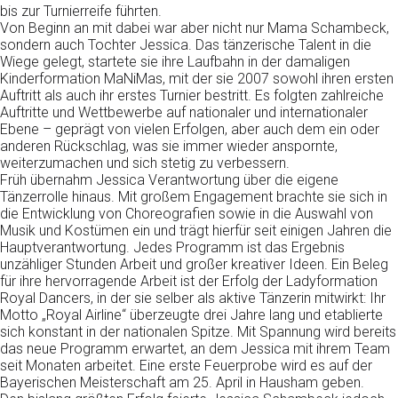
bis zur Turnierreife führten.
Von Beginn an mit dabei war aber nicht nur Mama Schambeck,
sondern auch Tochter Jessica. Das tänzerische Talent in die
Wiege gelegt, startete sie ihre Laufbahn in der damaligen
Kinderformation MaNiMas, mit der sie 2007 sowohl ihren ersten
Auftritt als auch ihr erstes Turnier bestritt. Es folgten zahlreiche
Auftritte und Wettbewerbe auf nationaler und internationaler
Ebene – geprägt von vielen Erfolgen, aber auch dem ein oder
anderen Rückschlag, was sie immer wieder anspornte,
weiterzumachen und sich stetig zu verbessern.
Früh übernahm Jessica Verantwortung über die eigene
Tänzerrolle hinaus. Mit großem Engagement brachte sie sich in
die Entwicklung von Choreografien sowie in die Auswahl von
Musik und Kostümen ein und trägt hierfür seit einigen Jahren die
Hauptverantwortung. Jedes Programm ist das Ergebnis
unzähliger Stunden Arbeit und großer kreativer Ideen. Ein Beleg
für ihre hervorragende Arbeit ist der Erfolg der Ladyformation
Royal Dancers, in der sie selber als aktive Tänzerin mitwirkt: Ihr
Motto „Royal Airline“ überzeugte drei Jahre lang und etablierte
sich konstant in der nationalen Spitze. Mit Spannung wird bereits
das neue Programm erwartet, an dem Jessica mit ihrem Team
seit Monaten arbeitet. Eine erste Feuerprobe wird es auf der
Bayerischen Meisterschaft am 25. April in Hausham geben.