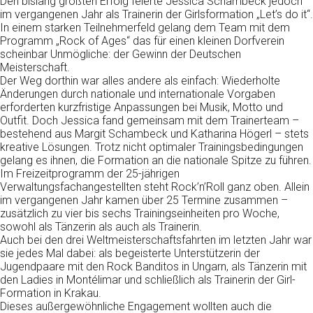
Den bislang größten Erfolg feierte Jessica Schambeck jedoch
im vergangenen Jahr als Trainerin der Girlsformation „Let’s do it“.
In einem starken Teilnehmerfeld gelang dem Team mit dem
Programm „Rock of Ages“ das für einen kleinen Dorfverein
scheinbar Unmögliche: der Gewinn der Deutschen
Meisterschaft.
Der Weg dorthin war alles andere als einfach: Wiederholte
Änderungen durch nationale und internationale Vorgaben
erforderten kurzfristige Anpassungen bei Musik, Motto und
Outfit. Doch Jessica fand gemeinsam mit dem Trainerteam –
bestehend aus Margit Schambeck und Katharina Högerl – stets
kreative Lösungen. Trotz nicht optimaler Trainingsbedingungen
gelang es ihnen, die Formation an die nationale Spitze zu führen.
Im Freizeitprogramm der 25-jährigen
Verwaltungsfachangestellten steht Rock’n’Roll ganz oben. Allein
im vergangenen Jahr kamen über 25 Termine zusammen –
zusätzlich zu vier bis sechs Trainingseinheiten pro Woche,
sowohl als Tänzerin als auch als Trainerin.
Auch bei den drei Weltmeisterschaftsfahrten im letzten Jahr war
sie jedes Mal dabei: als begeisterte Unterstützerin der
Jugendpaare mit den Rock Banditos in Ungarn, als Tänzerin mit
den Ladies in Montélimar und schließlich als Trainerin der Girl-
Formation in Krakau.
Dieses außergewöhnliche Engagement wollten auch die